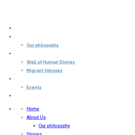
Home
About Us
Our philosophy
Stories
Wall of Human Stories
Migrant Odyssey
Our impact
Events
Contact Us
Home
About Us
Our philosophy
Stories