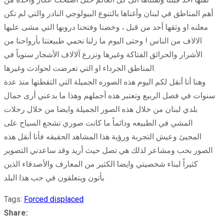
أهم المناطق في لبنان وأغناها بالتنوع البيولوجي النادر والتي لم تكن
معلنه او وثقها أحد من قبل ، وخضنا وفتحنا دروبها التي مشى عليها
الالاف من الناس ! وحتى اليوم ما زلنا نحمي طبيعتنا بأرواحنا من
الأشرار والحرائق الفتاكة وغيرها ونزرع آلالاف الأشجار سنوياً في
المناطق الجرداء او التي تعرضت لحوادث وغيرها.
وهنا أنا أنقل لكم اليوم هذه الصوره الجميلة التي التقطتها منذ عدة
سنوات في فصل الربيع وتعتبر هذه أجملهم وهذا ما يدعني أرى جمال
بلدي لبنان من خلال هذه الصور الجميلة وايضا من خلال رحلات
المشي في الطبيعه ودائماً ما كانت صوري تشجع السياح على
المجيئ وعيش التجربة ورؤية هذا المشاهد الحقيقه فأنا أنقل هذه
الصور بحب ومشاعر لذلك هي تصل حيث أريد وقد ساعدني التصوير
كثيراً لبناء شخصيتي وايضا الكثير من المعارف والأصدقاء الذين
يأتون ويتعلقون في حب هذا البلد
Tags:
Forced displaced
Share: